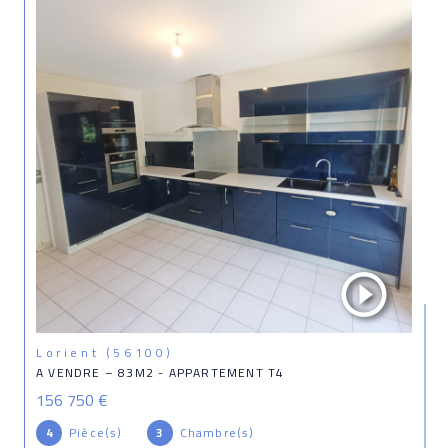
Lorient (56100)
A VENDRE – 83M2 - APPARTEMENT T4
156 750 €
4
Pièce(s)
3
Chambre(s)