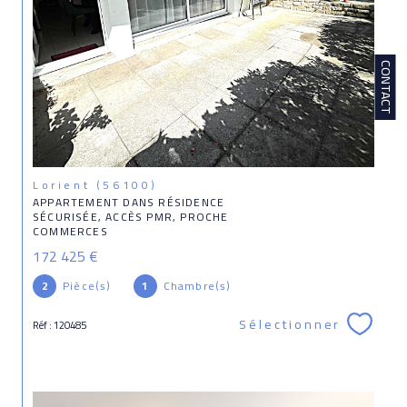
CONTACT
Lorient (56100)
APPARTEMENT DANS RÉSIDENCE
SÉCURISÉE, ACCÈS PMR, PROCHE
COMMERCES
172 425 €
2
Pièce(s)
1
Chambre(s)
Sélectionner
Réf : 120485