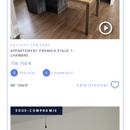
Lorient (56100)
APPARTEMENT PREMIER ÉTAGE 1
CHAMBRE
156 750 €
2
Pièce(s)
1
Chambre(s)
Sélectionner
Réf : 120470
SOUS-COMPROMIS