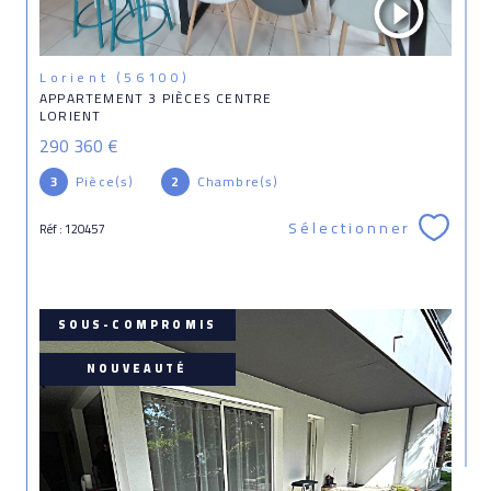
Lorient (56100)
APPARTEMENT 3 PIÈCES CENTRE
LORIENT
290 360 €
3
Pièce(s)
2
Chambre(s)
Sélectionner
Réf : 120457
SOUS-COMPROMIS
NOUVEAUTÉ