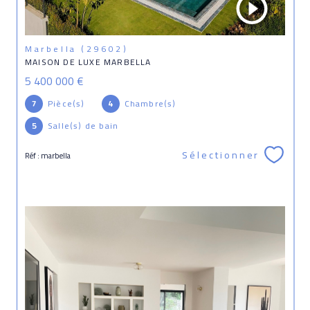
Marbella (29602)
MAISON DE LUXE MARBELLA
5 400 000 €
7
Pièce(s)
4
Chambre(s)
5
Salle(s) de bain
Sélectionner
Réf : marbella