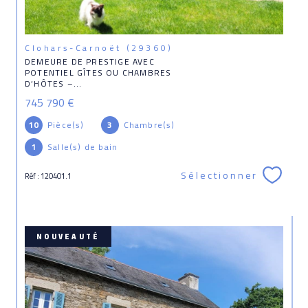
Clohars-Carnoët (29360)
DEMEURE DE PRESTIGE AVEC
POTENTIEL GÎTES OU CHAMBRES
D’HÔTES –...
745 790 €
10
Pièce(s)
3
Chambre(s)
1
Salle(s) de bain
Sélectionner
Réf : 120401.1
NOUVEAUTÉ