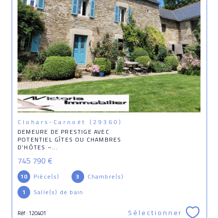
Clohars-Carnoët (29360)
DEMEURE DE PRESTIGE AVEC
POTENTIEL GÎTES OU CHAMBRES
D’HÔTES –...
745 790 €
10
Pièce(s)
3
Chambre(s)
1
Salle(s) de bain
Sélectionner
Réf : 120401