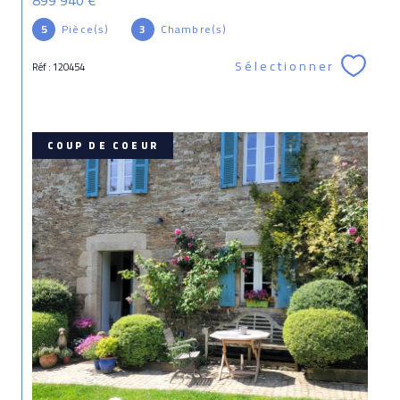
5
Pièce(s)
3
Chambre(s)
Sélectionner
Réf : 120454
COUP DE COEUR