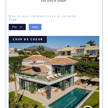
clés chez le notaire.
Nos biens immobiliers à vendre
Tri par
Prix
Date
COUP DE COEUR