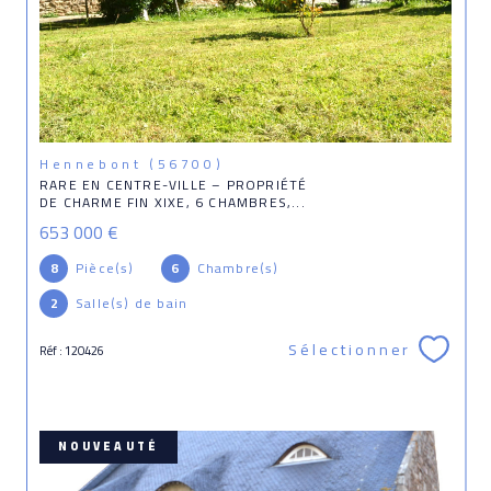
Hennebont (56700)
RARE EN CENTRE-VILLE – PROPRIÉTÉ
DE CHARME FIN XIXE, 6 CHAMBRES,...
653 000 €
8
Pièce(s)
6
Chambre(s)
2
Salle(s) de bain
Sélectionner
Réf : 120426
NOUVEAUTÉ