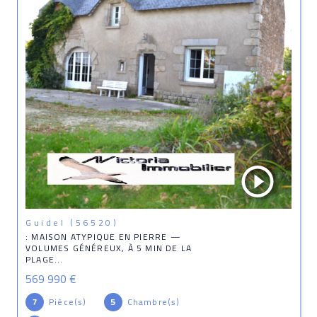
Guidel (56520)
: MAISON ATYPIQUE EN PIERRE —
VOLUMES GÉNÉREUX, À 5 MIN DE LA
PLAGE...
569 990 €
7
Pièce(s)
5
Chambre(s)