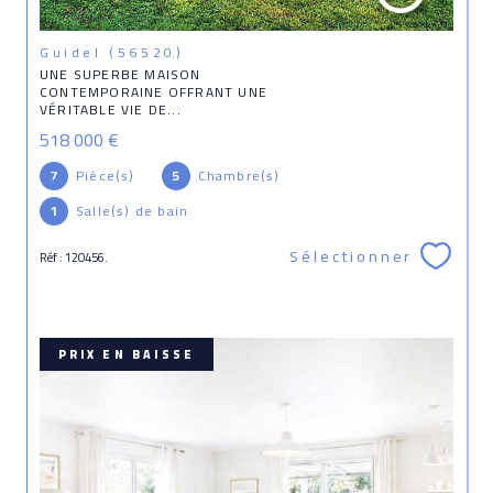
Guidel (56520)
UNE SUPERBE MAISON
CONTEMPORAINE OFFRANT UNE
VÉRITABLE VIE DE...
518 000 €
7
Pièce(s)
5
Chambre(s)
1
Salle(s) de bain
Sélectionner
Réf : 120456.
PRIX EN BAISSE