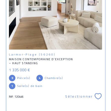
Larmor-Plage (56260)
MAISON CONTEMPORAINE D’EXCEPTION
– HAUT STANDING
1 335 000 €
9
Pièce(s)
4
Chambre(s)
1
Salle(s) de bain
Sélectionner
Réf : 120446