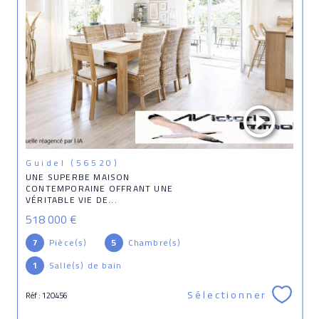
Guidel (56520)
UNE SUPERBE MAISON
CONTEMPORAINE OFFRANT UNE
VÉRITABLE VIE DE...
518 000 €
7
Pièce(s)
5
Chambre(s)
1
Salle(s) de bain
Sélectionner
Réf : 120456