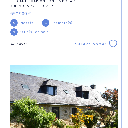
ELÉGANTE MAISON CONTEMPORAINE
SUR SOUS SOL TOTAL !
657 900 €
9
Pièce(s)
5
Chambre(s)
1
Salle(s) de bain
Sélectionner
Réf : 120444.