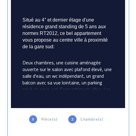
Situé au 4° et dernier étage d'une 
résidence grand standing de 5 ans aux 
normes RT2012, ce bel appartement 
vous propose au centre ville à proximité 
de la gare sud:
Deux chambres, une cuisine aménagée 
ouverte sur le salon avec plafond élevé, une 
salle d'eau, un wc indépendant, un grand 
balcon avec sa vue lointaine, un parking 
privé en sous-sol. Compartiment vélos. Les 
parties communes (porte d'entrée, 
ascenceur, local vélos, porte électrique des 
parkings en sous-sol) bénificient de 
verrouillages sécurisés. Très lumineux, il 
3
Pièce(s)
2
Chambre(s)
profite au maximum des journées 
d'ensoleillement. Proche des restaurants, 