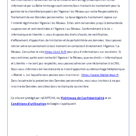
informatisé par La Boite Immo agissant comme Sous-traitant du traitement pour la
gestion de la clientèle/prospects de l'Agence / du Réseau qui reste Responsable du
Traitement de vos Données personnelles. La base légale du traitement repose sur
l'intérêt légitime de l'Agence / du Réseau. Elles sont conservées jusqu'à demande de
suppression et sont destinées à l'Agence / au Réseau. Conformément à la loi «
informatique et libertés », vous disposez des droits d’accès, de rectification,
d’effacement, d’opposition, de limitation et de portabilité de vos données. Vous pouvez
retirer votre consentement à tout moment en contactant directement l’Agence / Le
Réseau. Consultez le site
https://cnil.fr/fr
pour plus d’informations sur vos droits. Si
vous estimez, après avoir contacté l'Agence / le Réseau, que vos droits « Informatique
et Libertés » ne sont pas respectés, vous pouvez adresser une réclamation à la CNIL.
Nous vous informons de l’existence de la liste d'opposition au démarchage téléphonique
« Bloctel », sur laquelle vous pouvez vous inscrire ici :
https://www.bloctel.gouv.fr
.
Dans le cadre de la protection des Données personnelles, nous vous invitons à ne pas
inscrire de Données sensibles dans le champ de saisie libre.
Ce site est protégé par reCAPTCHA, les
Politiques de Confidentialité
et es
Conditions d'utilisation
de Google s'appliquent.