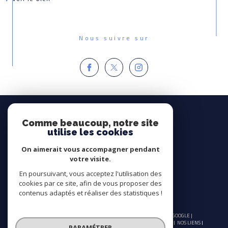
Nous suivre sur
Espace
PROPRIÉTAIRE
Comme beaucoup, notre site
utilise les cookies
Se connecter
On aimerait vous accompagner pendant
Avis
votre visite.
CLIENTS
En poursuivant, vous acceptez l'utilisation des
cookies par ce site, afin de vous proposer des
contenus adaptés et réaliser des statistiques !
© 2026 | TOUS DROITS RÉSERVÉS | TRADUCTION POWERED BY GOOGLE |
NOS HONORAIRES
PLAN DU SITE
MENTIONS LÉGALES
ADMIN
NOS LIENS
PARAMÉTRER