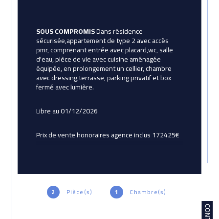
SOUS COMPROMIS
 Dans résidence 
sécurisée,appartement de type 2 avec accès 
pmr, comprenant entrée avec placard,wc, salle 
d'eau, pièce de vie avec cuisine aménagée 
équipée, en prolongement un cellier, chambre 
avec dressing,terrasse, parking privatif et box 
fermé avec lumière.
Libre au 01/12/2026
Prix de vente honoraires agence inclus 172425€
Prix de vente hors honoraires agence 165000 € 
honoraires 4,50% TTC dela valeur du bien hors 
honoraires, honoraires charge acquereur.
2
Pièce(s)
1
Chambre(s)
Contacter votre conseiller AvictoriaImmobilier 
CONTACT
Corinne Betton agent commercial au RSAC de 