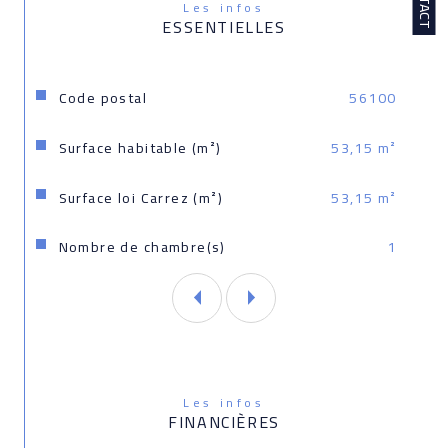
Lorient immatriculé sour le numéro 524192887
Les infos
ESSENTIELLES
Les informations sur les risques auxquels ce bien 
est exposé sont disponibles sur le site 
Géorisques: www.georisques.gouv.fr
Caractéristiques
Valeurs
Code postal
56100
Surface habitable (m²)
53,15 m²
Surface loi Carrez (m²)
53,15 m²
Nombre de chambre(s)
1
Les infos
FINANCIÈRES