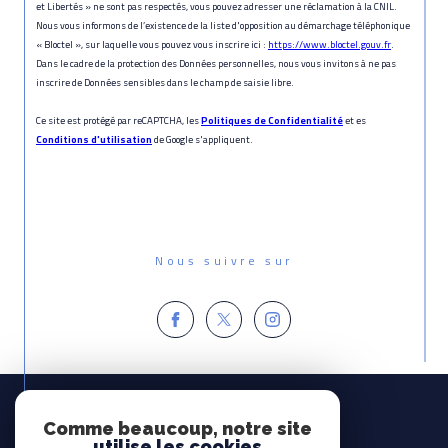
et Libertés » ne sont pas respectés, vous pouvez adresser une réclamation à la CNIL.
Nous vous informons de l’existence de la liste d'opposition au démarchage téléphonique
« Bloctel », sur laquelle vous pouvez vous inscrire ici :
https://www.bloctel.gouv.fr
.
Dans le cadre de la protection des Données personnelles, nous vous invitons à ne pas
inscrire de Données sensibles dans le champ de saisie libre.
Ce site est protégé par reCAPTCHA, les
Politiques de Confidentialité
et es
Conditions d'utilisation
de Google s'appliquent.
Nous suivre sur
Espace
PROPRIÉTAIRE
Comme beaucoup, notre site
utilise les cookies