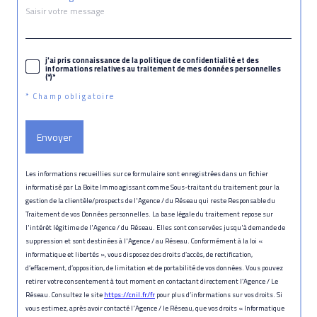
j'ai pris connaissance de la politique de confidentialité et des
informations relatives au traitement de mes données personnelles
(*)*
* Champ obligatoire
Envoyer
Les informations recueillies sur ce formulaire sont enregistrées dans un fichier
informatisé par La Boite Immo agissant comme Sous-traitant du traitement pour la
gestion de la clientèle/prospects de l'Agence / du Réseau qui reste Responsable du
Traitement de vos Données personnelles. La base légale du traitement repose sur
l'intérêt légitime de l'Agence / du Réseau. Elles sont conservées jusqu'à demande de
suppression et sont destinées à l'Agence / au Réseau. Conformément à la loi «
informatique et libertés », vous disposez des droits d’accès, de rectification,
d’effacement, d’opposition, de limitation et de portabilité de vos données. Vous pouvez
retirer votre consentement à tout moment en contactant directement l’Agence / Le
Réseau. Consultez le site
https://cnil.fr/fr
pour plus d’informations sur vos droits. Si
vous estimez, après avoir contacté l'Agence / le Réseau, que vos droits « Informatique