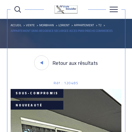
ACCUEIL
VENTE
MORBIHAN
LORIENT
APPARTEMENT
T2
APPARTEMENT DANS RESIDENCE SECURISEE ACCES PMR PROCHE COMMERCES
Retour aux résultats
Réf : 120485
SOUS-COMPROMIS
NOUVEAUTÉ