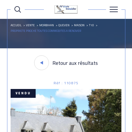
ACCUEIL
VENTE
MORBIHAN
QUEVEN
MAISON
T10
PROPRIETE PROCHE TOUTES COMMODITES A RENOVER
Retour aux résultats
Réf : 110875
VENDU