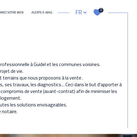
Langue
FR
0
IMEZ VOTRE BIEN
ALERTE E-MAIL
autre
e professionnelle à Guidel et les communes voisines.
rojet de vie.
t terrains que nous proposons à la vente .
, ses travaux, les diagnostics… Ceci dans le but d'apporter à
le compromis de vente (avant-contrat) afin de minimiser les
e logement.
outes les solutions envisageables.
 notaire.