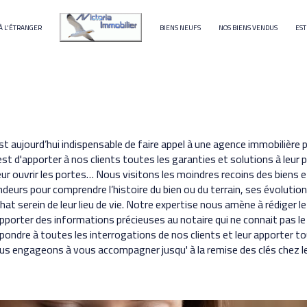
À L'ÉTRANGER
BIENS NEUFS
NOS BIENS VENDUS
EST
terrain
immeuble
 est aujourd’hui indispensable de faire appel à une agence immobilièr
st d'apporter à nos clients toutes les garanties et solutions à leur p
r ouvrir les portes… Nous visitons les moindres recoins des biens e
urs pour comprendre l’histoire du bien ou du terrain, ses évolutions
hat serein de leur lieu de vie. Notre expertise nous amène à rédiger 
apporter des informations précieuses au notaire qui ne connait pas l
ondre à toutes les interrogations de nos clients et leur apporter t
s engageons à vous accompagner jusqu' à la remise des clés chez le