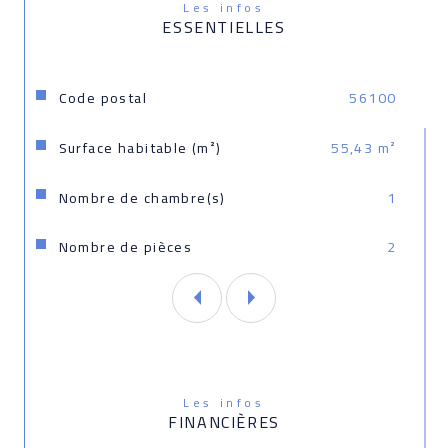
Les infos
ESSENTIELLES
Contactez votre conseiller Avictoria Immobilier
Elodie Denou, agent commercial immatriculé au RSAC 
Caractéristiques
Valeurs
Code postal
56100
de Lorient sous le numéro 839105194
Surface habitable (m²)
55,43 m²
Informations sur les risques disponibles sur 
www.georisques.gouv.fr
Nombre de chambre(s)
1
Nombre de pièces
2
Les infos
FINANCIÈRES