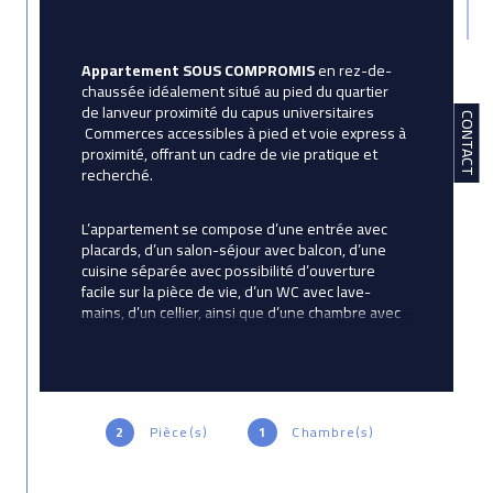
Appartement SOUS COMPROMIS
 en rez-de-
chaussée idéalement situé au pied du quartier 
de lanveur proximité du capus universitaires
CONTACT
 Commerces accessibles à pied et voie express à 
proximité, offrant un cadre de vie pratique et 
recherché.
L’appartement se compose d’une entrée avec 
placards, d’un salon-séjour avec balcon, d’une 
cuisine séparée avec possibilité d’ouverture 
facile sur la pièce de vie, d’un WC avec lave-
mains, d’un cellier, ainsi que d’une chambre avec 
salle d’eau.
Charge de copropriete
2
Pièce(s)
1
Chambre(s)
Prix de vente HAI :125400 €
Prix hors honoraires : 120000 € (Honoraires de 4.5% 
TTC à la charge de l’acquéreur)