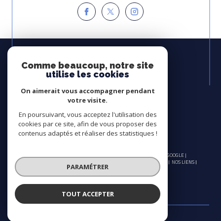
Espace
PROPRIÉTAIRE
Comme beaucoup, notre site
utilise les cookies
Se connecter
On aimerait vous accompagner pendant
Avis
votre visite.
CLIENTS
En poursuivant, vous acceptez l'utilisation des
cookies par ce site, afin de vous proposer des
contenus adaptés et réaliser des statistiques !
© 2026 | TOUS DROITS RÉSERVÉS | TRADUCTION POWERED BY GOOGLE |
NOS HONORAIRES
PLAN DU SITE
MENTIONS LÉGALES
ADMIN
NOS LIENS
PARAMÉTRER
POLITIQUE RGPD
COOKIES
TOUT ACCEPTER