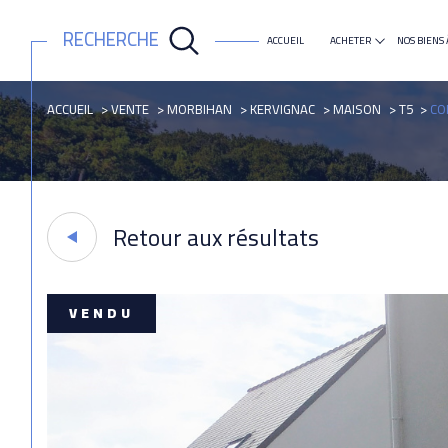
RECHERCHE
ACCUEIL
ACHETER
NOS BIENS 
maison
appartement
ACCUEIL
VENTE
MORBIHAN
KERVIGNAC
MAISON
T5
CO
Retour aux résultats
VENDU