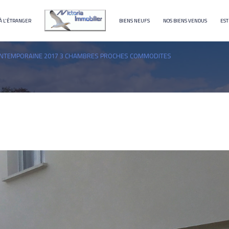
À L'ÉTRANGER
BIENS NEUFS
NOS BIENS VENDUS
EST
terrain
immeuble
NTEMPORAINE 2017 3 CHAMBRES PROCHES COMMODITES