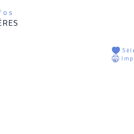
nfos
ÈRES
Sél
Imp