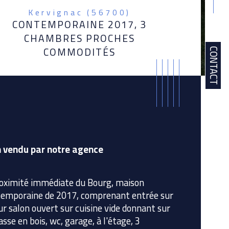
Kervignac (56700)
CONTEMPORAINE 2017, 3
CHAMBRES PROCHES
COMMODITÉS
CONTACT
 vendu par notre agence 
oximité immédiate du Bourg, maison 
emporaine de 2017, comprenant entrée sur 
ur salon ouvert sur cuisine vide donnant sur 
istiques
Valeurs
bre de pièces
asse en bois, wc, garage, à l'étage, 3 