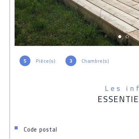
5
Pièce(s)
3
Chambre(s)
Les in
ESSENTI
Caractéristiques
Valeurs
Code postal