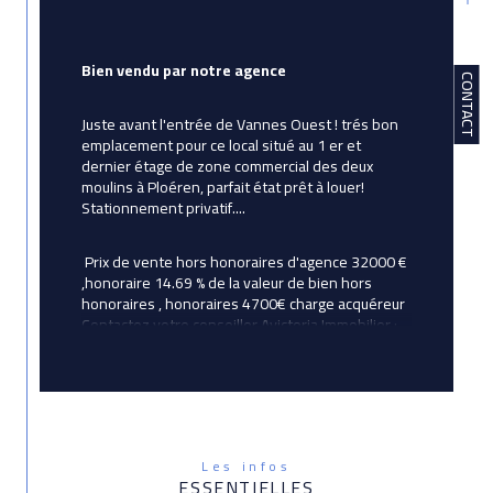
Bien vendu par notre agence 
CONTACT
Juste avant l'entrée de Vannes Ouest ! trés bon 
emplacement pour ce local situé au 1 er et 
dernier étage de zone commercial des deux 
moulins à Ploéren, parfait état prêt à louer! 
Stationnement privatif....
 Prix de vente hors honoraires d'agence 32000 € 
,honoraire 14.69 % 
de la valeur de bien hors 
honoraires , honoraires 4700€ char
ge acquéreur 
Contactez votre conseiller Avictoria Immobilier : 
Corinne Betton, agent commercial immatriculé au 
RSAC de LORIENT sous le numéro 524 192 887
Les infos
ESSENTIELLES