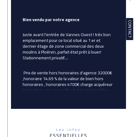
Bien vendu par notre agence 
CONTACT
Juste avant l'entrée de Vannes Ouest ! trés bon 
emplacement pour ce local situé au 1 er et 
dernier étage de zone commercial des deux 
moulins à Ploéren, parfait état prêt à louer! 
Stationnement privatif....
 Prix de vente hors honoraires d'agence 32000€ 
,honoraire 14.69 % 
de la valeur de bien hors 
honoraires , honoraires 4700€ char
ge acquéreur 
Contactez votre conseiller Avictoria Immobilier : 
Corinne Betton, agent commercial immatriculé au 
RSAC de LORIENT sous le numéro 524 192 887
Les infos
ESSENTIELLES