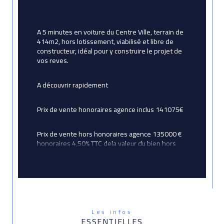
A 5 minutes en voiture du Centre Ville, terrain de 
414m2, hors lotissement, viabilisé et libre de 
constructeur, idéal pour y construire le projet de 
vos reves.
A découvrir rapidement
Prix de vente honoraires agence inclus 141075€
Prix de vente hors honoraires agence 135000 € 
honoraires 4,50% TTC dela valeur du bien hors 
honoraires, honoraires charge acquereur.
Contacter votre conseiller AvictoriaImmobilier 
Corinne Betton agent commercial au RSAC de 
Lorient immatriculé sour le numéro 524192887
Les infos
ESSENTIELLES
Les informations sur les risques auxquels ce bien 