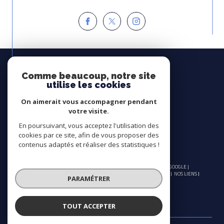
Espace
PROPRIÉTAIRE
Comme beaucoup, notre site
utilise les cookies
Se connecter
On aimerait vous accompagner pendant
Avis
votre visite.
CLIENTS
En poursuivant, vous acceptez l'utilisation des
cookies par ce site, afin de vous proposer des
contenus adaptés et réaliser des statistiques !
© 2026 | TOUS DROITS RÉSERVÉS | TRADUCTION POWERED BY GOOGLE |
NOS HONORAIRES
PLAN DU SITE
MENTIONS LÉGALES
ADMIN
NOS LIENS
PARAMÉTRER
POLITIQUE RGPD
COOKIES
TOUT ACCEPTER