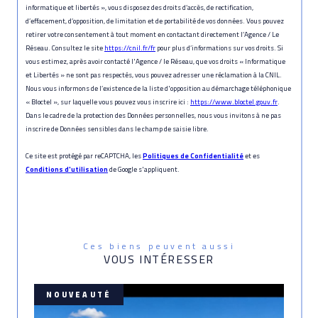
informatique et libertés », vous disposez des droits d’accès, de rectification,
d’effacement, d’opposition, de limitation et de portabilité de vos données. Vous pouvez
retirer votre consentement à tout moment en contactant directement l’Agence / Le
Réseau. Consultez le site
https://cnil.fr/fr
pour plus d’informations sur vos droits. Si
vous estimez, après avoir contacté l'Agence / le Réseau, que vos droits « Informatique
et Libertés » ne sont pas respectés, vous pouvez adresser une réclamation à la CNIL.
Nous vous informons de l’existence de la liste d'opposition au démarchage téléphonique
« Bloctel », sur laquelle vous pouvez vous inscrire ici :
https://www.bloctel.gouv.fr
.
Dans le cadre de la protection des Données personnelles, nous vous invitons à ne pas
inscrire de Données sensibles dans le champ de saisie libre.
Ce site est protégé par reCAPTCHA, les
Politiques de Confidentialité
et es
Conditions d'utilisation
de Google s'appliquent.
Ces biens peuvent aussi
VOUS INTÉRESSER
NOUVEAUTÉ