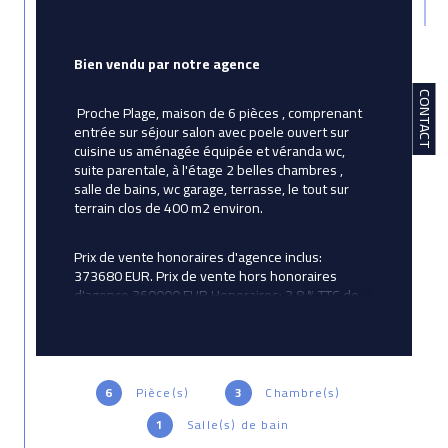
Bien vendu par notre agence 
CONTACT
 Proche Plage, maison de 6 pièces , comprenant 
entrée sur séjour salon avec poele ouvert sur 
cuisine us aménagée équipée et véranda wc, 
suite parentale, à l'étage 2 belles chambres , 
salle de bains, wc garage, terrasse, le tout sur 
terrain clos de 400 m2 environ.
Prix de vente honoraires d'agence inclus: 
373680 EUR. Prix de vente hors honoraires 
d'agence 360000 EUR Honoraires: 3.8 % TTC de 
la valeur du bien hors honoraires, Honoraires 
charge acquéreur. Contactez votre conseiller 
Avictoria Immobilier: Corinne Betton, Agent 
commercial immatriculé au RSAC de LORIENT 
sous le numéro 524 192 887
6
Pièce(s)
3
Chambre(s)
1
Salle(s) de bain