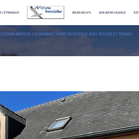
À L'ÉTRANGER
BIENS NEUFS
NOS BIENS VENDUS
EST
terrain
immeuble
 OCEAN MAISON 2 CHAMBRES DANS RESIDENCE AVEC PISCINE ET TENNIS