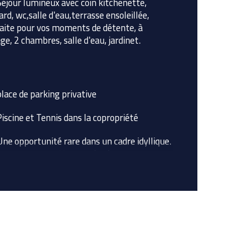
Séjour lumineux avec coin kitchenette, 
ard, wc,salle d'eau,terrasse ensoleillée, 
bre de niveaux
aite pour vos moments de détente, à 
age, 2 chambres, salle d'eau, jardinet.
de salle d'eau
e de chauffage
place de parking privative
Piscine et Tennis dans la copropriété
Une opportunité rare dans un cadre idyllique. 
anquez pas cette occasion !
 de vente honoraires agence inclus 214750 €