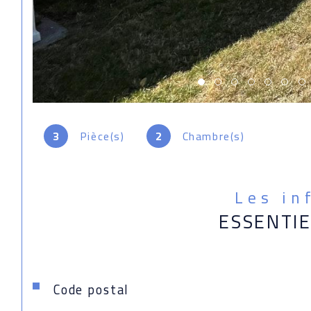
3
Pièce(s)
2
Chambre(s)
Les in
ESSENTI
Caractéristiques
Valeurs
Code postal