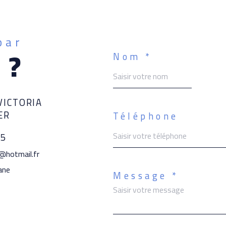
par
 ?
Nom *
VICTORIA
ER
Téléphone
95
r@hotmail.fr
iane
Message *