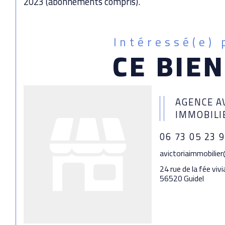
2023 (abonnements compris).
Intéressé(e) 
CE BIEN
AGENCE A
IMMOBILI
06 73 05 23 
avictoriaimmobilie
24 rue de la fée viv
56520 Guidel