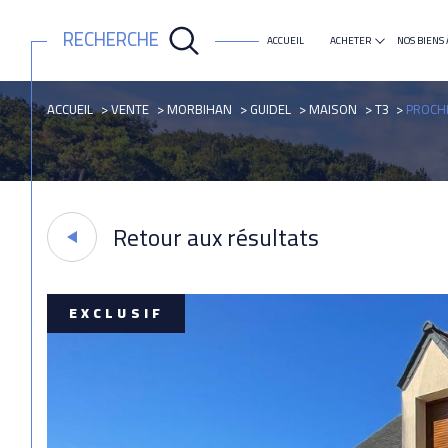
RECHERCHE
ACCUEIL
ACHETER
NOS BIENS 
maison
appartement
ACCUEIL
VENTE
MORBIHAN
GUIDEL
MAISON
T3
PROCHE
Retour aux résultats
EXCLUSIF