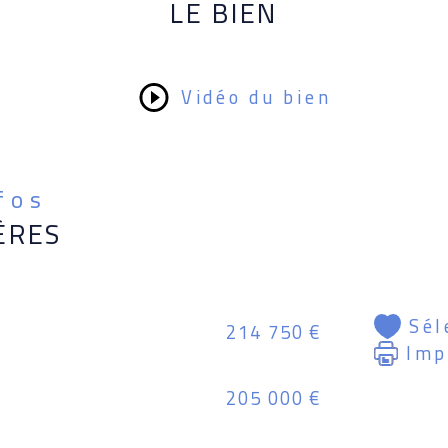
LE BIEN
Prix
hono
hono
Vidéo du bien
Cont
Cori
Lori
nfos
ÈRES
Les 
est 
Géor
Sél
214 750 €
Imp
205 000 €