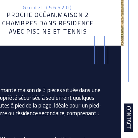
Guidel (56520)
PROCHE OCÉAN,MAISON 2
CHAMBRES DANS RÉSIDENCE
AVEC PISCINE ET TENNIS
mante maison de 3 pièces située dans une 
opriété sécurisée à seulement quelques 
tes à pied de la plage. Idéale pour un pied-
CONTACT
rre ou résidence secondaire, comprenant :
istiques
Valeurs
bre de pièces