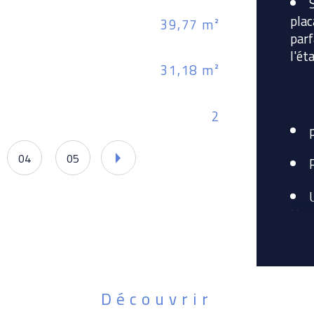
plac
39,77 m²
Nom
parf
l'ét
31,18 m²
Nb 
2
Mod
04
05
Ne m
Prix
Découvrir