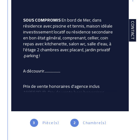
SOUS COMPROMIS
 En bord de Mer, dans 
CONTACT
résidence avec piscine et tennis, maison idéale 
investissement locatif ou résidence secondaire 
en bon état général, comprenant, cellier, coin 
repas avec kitchenette, salon wc, salle d'eau, à 
l'étage 2 chambres avec placard, jardin privatif 
.parking !
A découvrir.................
Prix de vente honoraires d'agence inclus 
198550EUR. Prix de vente hors honoraires 
d'agence 190000 EUR Honoraires:4.5 % TTC de la 
valeur du bien hors honoraires, Honoraires 
charge acquéreur. Contactez votre conseiller 
Avictoria Immobilier: Corinne Betton, Agent 
commercial immatriculé au RSAC de LORIENT 
3
Pièce(s)
2
Chambre(s)
sous le numéro 524 192 887