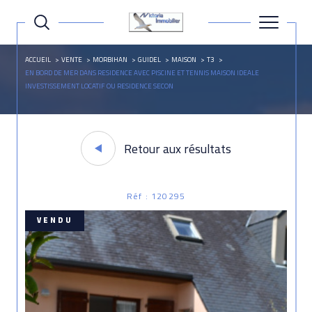
ACCUEIL
VENTE
MORBIHAN
GUIDEL
MAISON
T3
EN BORD DE MER DANS RESIDENCE AVEC PISCINE ET TENNIS MAISON IDEALE
INVESTISSEMENT LOCATIF OU RESIDENCE SECON
Retour aux résultats
Réf : 120295
VENDU