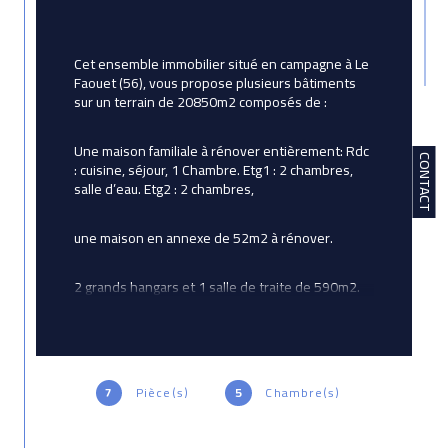
Cet ensemble immobilier situé en campagne à Le 
Faouet (56), vous propose plusieurs bâtiments 
sur un terrain de 20850m2 composés de :
Une maison familiale à rénover entièrement: Rdc 
CONTACT
: cuisine, séjour, 1 Chambre. Etg1 : 2 chambres, 
salle d’eau. Etg2 : 2 chambres,
une maison en annexe de 52m2 à rénover.
2 grands hangars et 1 salle de traite de 590m2. 
Un puits et un terrain acces rivière.
Prix de vente honoraires d'agence inclus 
146300e : Prix de vente hors honoraires 
d'agence : 140000€. 4,5% à la charge de 
7
Pièce(s)
5
Chambre(s)
l’acquéreur. Contactez Denis.NICOLAS 
AVICTORIAIMMOBILIER 07 78 20 28 67, Agent 