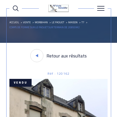
ACCUEIL
VENTE
MORBIHAN
LE FAOUET
MAISON
T7
CORPS DE FERME SUR LE FAOUET SUR TERRAIN DE 20850M2
Retour aux résultats
Réf : 120162
VENDU