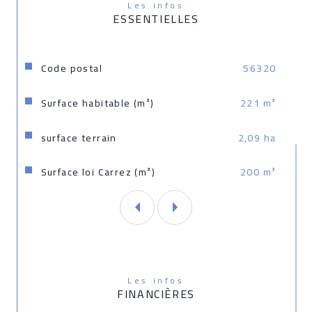
commercial immatriculé au RSAC de Lorient sous 
Les infos
le numéro 844249086.
ESSENTIELLES
ce bien est exposé sont disponibles sur le site 
Géorisques : www. georisques. gouv. fr
Caractéristiques
Valeurs
Code postal
56320
Surface habitable (m²)
221 m²
surface terrain
2,09 ha
Surface loi Carrez (m²)
200 m²
Les infos
FINANCIÈRES