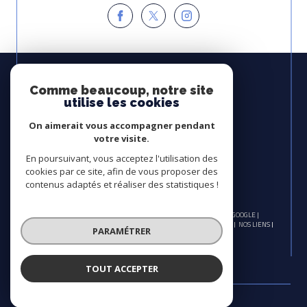
Espace
PROPRIÉTAIRE
Comme beaucoup, notre site
utilise les cookies
Se connecter
On aimerait vous accompagner pendant
Avis
votre visite.
CLIENTS
En poursuivant, vous acceptez l'utilisation des
cookies par ce site, afin de vous proposer des
contenus adaptés et réaliser des statistiques !
© 2026 | TOUS DROITS RÉSERVÉS | TRADUCTION POWERED BY GOOGLE |
NOS HONORAIRES
PLAN DU SITE
MENTIONS LÉGALES
ADMIN
NOS LIENS
PARAMÉTRER
POLITIQUE RGPD
COOKIES
TOUT ACCEPTER