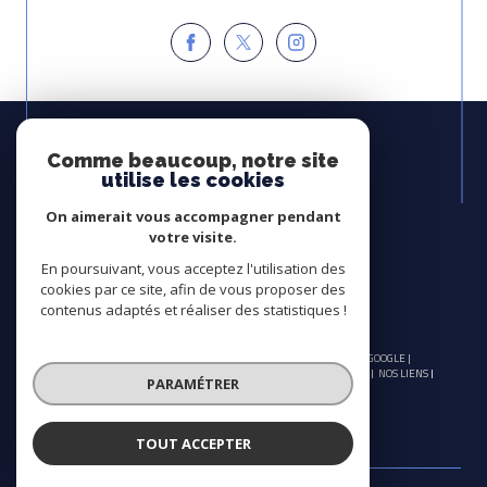
Espace
PROPRIÉTAIRE
Comme beaucoup, notre site
utilise les cookies
Se connecter
On aimerait vous accompagner pendant
Avis
votre visite.
CLIENTS
En poursuivant, vous acceptez l'utilisation des
cookies par ce site, afin de vous proposer des
contenus adaptés et réaliser des statistiques !
© 2026 | TOUS DROITS RÉSERVÉS | TRADUCTION POWERED BY GOOGLE |
NOS HONORAIRES
PLAN DU SITE
MENTIONS LÉGALES
ADMIN
NOS LIENS
PARAMÉTRER
POLITIQUE RGPD
COOKIES
TOUT ACCEPTER