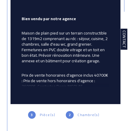
Bien vendu par notre agence 
Maison de plain pied sur un terrain constructible 
CONTACT
de 1319m2 comprenant au rdc : séjour, cuisine, 2 
chambres, salle d'eau wc, grand grenier. 
Fermetures en PVC double vitrage et un toit en 
bon état. Prévoir rénovation intérieure. Une 
annexe et un bâtiment pour création garage.
Prix de vente honoraires d'agence inclus 40700€ 
: Prix de vente hors honoraires d'agence : 
36000€. Contactez Denis.NICOLAS 
AVICTORIAIMMOBILIER, Agent commercial 
immatriculé au RSAC de Lorient sous le numéro 
844249086.
3
Pièce(s)
2
Chambre(s)