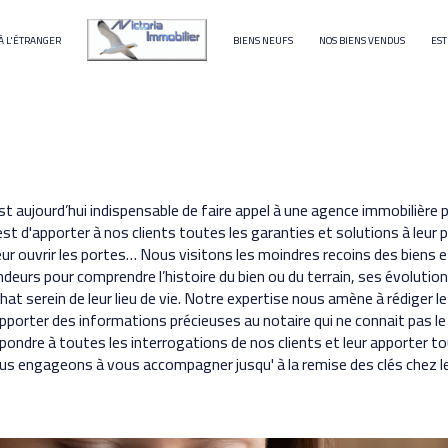
À L'ÉTRANGER
BIENS NEUFS
NOS BIENS VENDUS
EST
terrain
immeuble
 est aujourd’hui indispensable de faire appel à une agence immobilièr
st d'apporter à nos clients toutes les garanties et solutions à leur p
r ouvrir les portes… Nous visitons les moindres recoins des biens e
urs pour comprendre l’histoire du bien ou du terrain, ses évolutions
hat serein de leur lieu de vie. Notre expertise nous amène à rédiger 
apporter des informations précieuses au notaire qui ne connait pas l
ondre à toutes les interrogations de nos clients et leur apporter t
s engageons à vous accompagner jusqu' à la remise des clés chez le