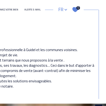
Langue
FR
0
IMEZ VOTRE BIEN
ALERTE E-MAIL
autre
e professionnelle à Guidel et les communes voisines.
rojet de vie.
t terrains que nous proposons à la vente .
, ses travaux, les diagnostics… Ceci dans le but d'apporter à
le compromis de vente (avant-contrat) afin de minimiser les
e logement.
outes les solutions envisageables.
 notaire.