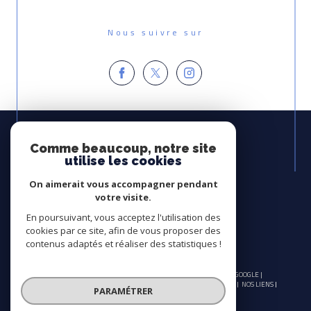
Nous suivre sur
Espace
PROPRIÉTAIRE
Comme beaucoup, notre site
utilise les cookies
Se connecter
On aimerait vous accompagner pendant
Avis
votre visite.
CLIENTS
En poursuivant, vous acceptez l'utilisation des
cookies par ce site, afin de vous proposer des
contenus adaptés et réaliser des statistiques !
© 2026 | TOUS DROITS RÉSERVÉS | TRADUCTION POWERED BY GOOGLE |
NOS HONORAIRES
PLAN DU SITE
MENTIONS LÉGALES
ADMIN
NOS LIENS
PARAMÉTRER
POLITIQUE RGPD
COOKIES