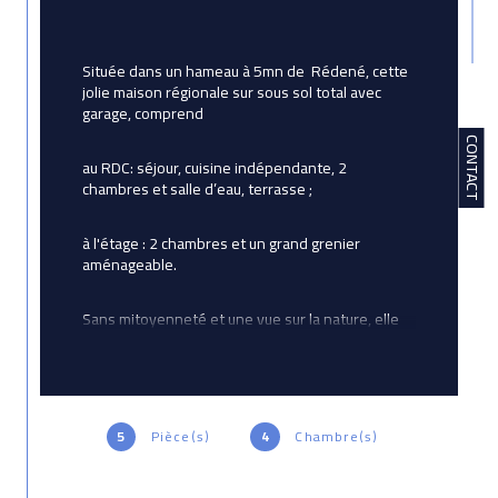
Située dans un hameau à 5mn de  Rédené, cette 
jolie maison régionale sur sous sol total avec 
garage, comprend
CONTACT
au RDC: séjour, cuisine indépendante, 2 
chambres et salle d’eau, terrasse ;
à l'étage : 2 chambres et un grand grenier 
aménageable.
Sans mitoyenneté et une vue sur la nature, elle 
est sur un terrain arboré d'environ 1500 m². Elle 
est équipée de fenêtres PVC avec volet roulant 
électrique. Un petit rafraîchissement et 
l’aménagement de son grenier de 46 m2 
entièrement isolé et plaqué vous permettront 
5
Pièce(s)
4
Chambre(s)
de créer des pièces supplémentaires de vie : 
chambres, salle de bain, bureau…