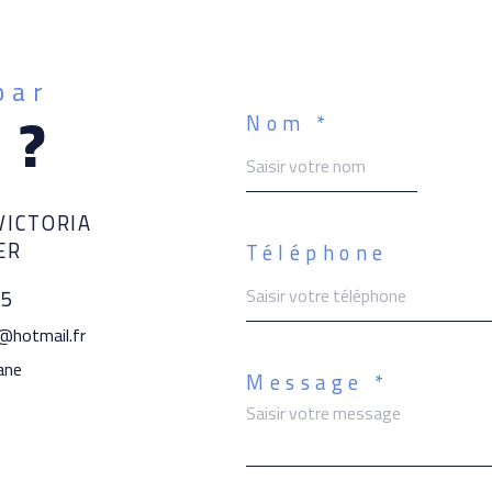
par
 ?
Nom *
VICTORIA
ER
Téléphone
95
r@hotmail.fr
iane
Message *