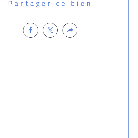
Partager ce bien
orient 521871871
informations sur les risques auxquels ce bien 
exposé sont disponibles sur le site 
isques : georisques.gouv.fr.