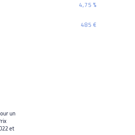
de L
4,75 %
Les 
485 €
est 
Géor
pour un
rix
2022 et