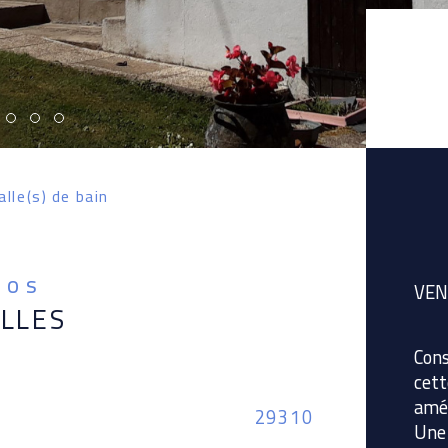
alle(s) de bain
fos
VEN
ELLES
Cons
cett
amén
Caractér
29310
Nom
Une 