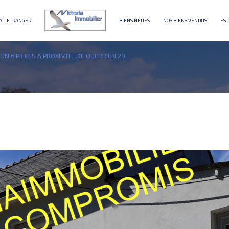
À L'ÉTRANGER
BIENS NEUFS
NOS BIENS VENDUS
EST
terrain
immeuble
ON 6 PIECES A PROXIMITE DE QUERRIEN 29