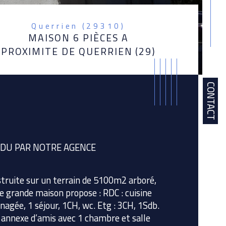
Querrien (29310)
MAISON 6 PIÈCES A
PROXIMITE DE QUERRIEN (29)
CONTACT
DU PAR NOTRE AGENCE
truite sur un terrain de 5100m2 arboré, 
e grande maison propose : RDC : cuisine 
agée, 1 séjour, 1CH, wc. Etg : 3CH, 1Sdb. 
istiques
Valeurs
bre de chambre(s)
annexe d’amis avec 1 chambre et salle 