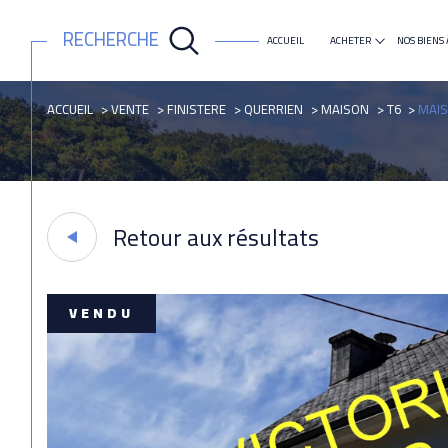
RECHERCHE
ACCUEIL
ACHETER
NOS BIENS 
maison
appartement
ACCUEIL
VENTE
FINISTERE
QUERRIEN
MAISON
T6
MAIS
Retour aux résultats
VENDU