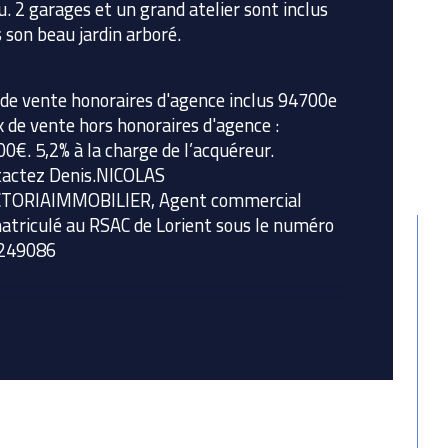
u. 2 garages et un grand atelier sont inclus 
 son beau jardin arboré.
bre de pièces
 de vente honoraires d'agence inclus 94700e 
bre de niveaux
ix de vente hors honoraires d'agence : 
0€. 5,2% à la charge de l’acquéreur. 
enseur
actez Denis.NICOLAS 
CTORIAIMMOBILIER, Agent commercial 
triculé au RSAC de Lorient sous le numéro 
249086