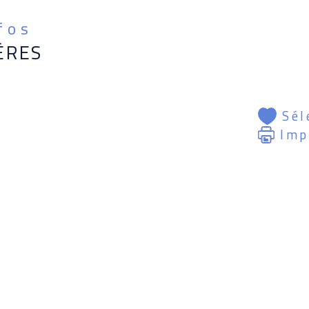
nfos
ÈRES
Sél
Imp